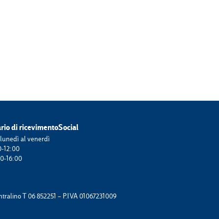
rio di ricevimento
Social
lunedì al venerdì
0-12:00
30-16:00
entralino T 06 852251 – P.IVA 01067231009