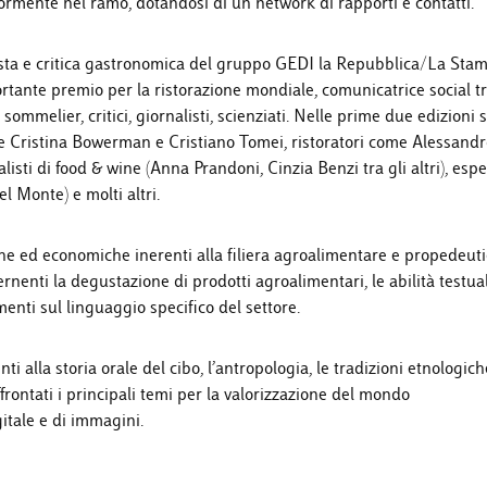
ormente nel ramo, dotandosi di un network di rapporti e contatti.
lista e critica gastronomica del gruppo GEDI la Repubblica/La Sta
tante premio per la ristorazione mondiale, comunicatrice social tr
sommelier, critici, giornalisti, scienziati. Nelle prime due edizioni 
 come Cristina Bowerman e Cristiano Tomei, ristoratori come Alessand
ti di food & wine (Anna Prandoni, Cinzia Benzi tra gli altri), esper
 Monte) e molti altri.
che ed economiche inerenti alla filiera agroalimentare e propedeuti
nenti la degustazione di prodotti agroalimentari, le abilità testual
ti sul linguaggio specifico del settore.
nti alla storia orale del cibo, l’antropologia, le tradizioni etnologich
frontati i principali temi per la valorizzazione del mondo
itale e di immagini.