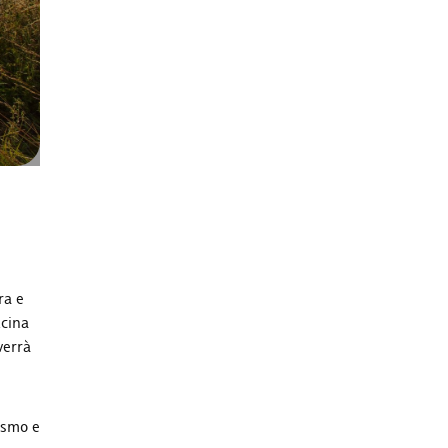
ra e
ucina
verrà
lismo e