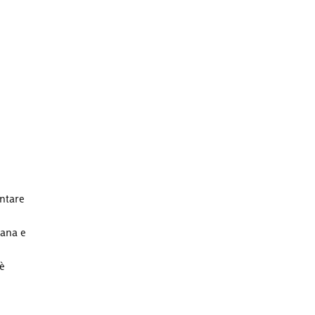
ontare
iana e
 è