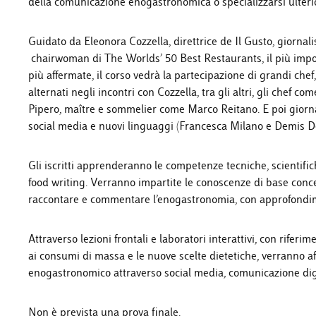
della comunicazione enogastronomica o specializzarsi ulteri
Guidato da Eleonora Cozzella, direttrice de Il Gusto, giorna
chairwoman di The Worlds’ 50 Best Restaurants, il più impor
più affermate, il corso vedrà la partecipazione di grandi chef, 
alternati negli incontri con Cozzella, tra gli altri, gli chef
Pipero, maître e sommelier come Marco Reitano. E poi giornalis
social media e nuovi linguaggi (Francesca Milano e Demis Del
Gli iscritti apprenderanno le competenze tecniche, scientifi
food writing. Verranno impartite le conoscenze di base concer
raccontare e commentare l’enogastronomia, con approfondimen
Attraverso lezioni frontali e laboratori interattivi, con riferime
ai consumi di massa e le nuove scelte dietetiche, verranno af
enogastronomico attraverso social media, comunicazione dig
Non è prevista una prova finale.