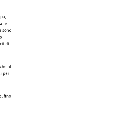
mpa,
a le
si sono
ro
ti di
che al
i per
e, fino