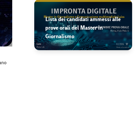
Lista dei candidati ammessi alle
prove orali del Master in
Giornalismo
iano