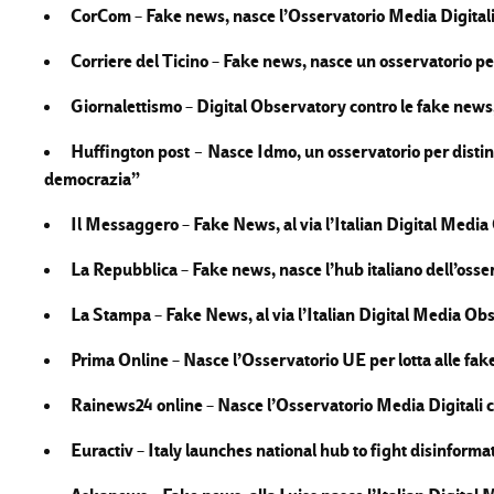
CorCom –
Fake news, nasce l’Osservatorio Media Digital
Corriere del Ticino –
Fake news, nasce un osservatorio pe
Giornalettismo –
Digital Observatory contro le fake news,
Huffington post
Nasce Idmo, un osservatorio per disting
–
democrazia”
Il Messaggero –
Fake News, al via l’Italian Digital Medi
La Repubblica –
Fake news, nasce l’hub italiano dell’oss
La Stampa –
Fake News, al via l’Italian Digital Media O
Prima Online –
Nasce l’Osservatorio UE per lotta alle fake
Rainews24 online –
Nasce l’Osservatorio Media Digitali 
Euractiv –
Italy launches national hub to fight disinforma