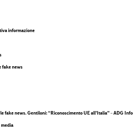
ttiva informazione
s
e fake news
o le fake news. Gentiloni: “Riconoscimento UE all’Italia” – ADG Inf
i media