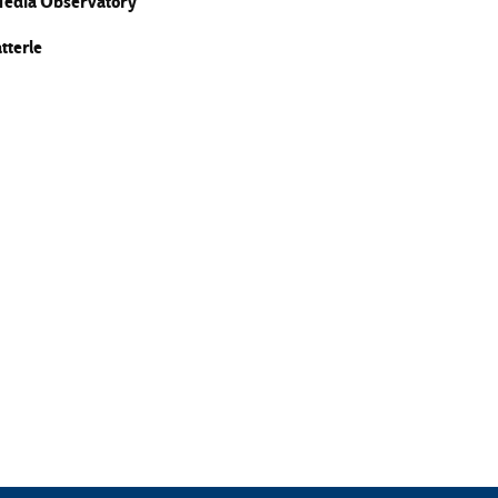
l Media Observatory
tterle